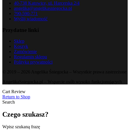
40-738 Katowice, ul. Harcerska 2/4
angelika@angelikasniegocka.pl
790-590-771
Wyślij wiadomość
Przydatne linki
Sklep
Koszyk
Zamówienie
Regulamin sklepu
Polityka prywatności
© 2019 – 2026 Angelika Śniegocka – Wszystkie prawa zastrzeżone
AngelikaSniegocka.pl – Wsparcie osób wysoko funkcjonujących
Cart Review
Return to Shop
Search
Czego szukasz?
Wpisz szukaną frazę