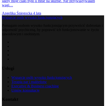
jakby moje ciało było u mnie na służbie. Nie przywiązywałam
wagi…
Angelika Śniegocka
4 lata
Wsparcie osób wysoko funkcjonujacych
Pomagam osobom wysoko funkcjonującym przywrócić dobrostan i
odporność psychiczną, by poprawić ich funkcjonowanie w życiu
zawodowym i osobistym.​
Usługi
Wsparcie osób wysoko funkcjonujących
Terapia par i małżeństw
Executive & Business coaching
Umów konsultację
Kontakt