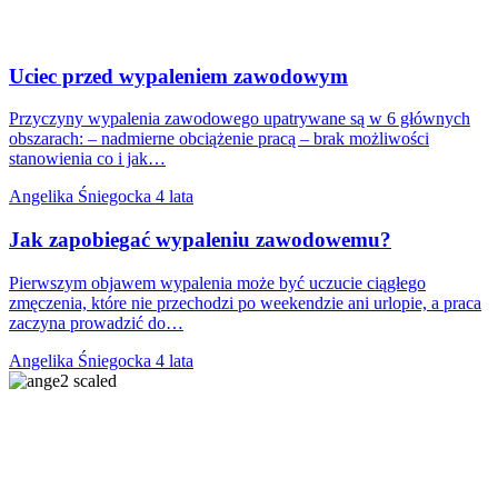
Uciec przed wypaleniem zawodowym
Przyczyny wypalenia zawodowego upatrywane są w 6 głównych
obszarach: – nadmierne obciążenie pracą – brak możliwości
stanowienia co i jak…
Angelika Śniegocka
4 lata
Jak zapobiegać wypaleniu zawodowemu?
Pierwszym objawem wypalenia może być uczucie ciągłego
zmęczenia, które nie przechodzi po weekendzie ani urlopie, a praca
zaczyna prowadzić do…
Angelika Śniegocka
4 lata